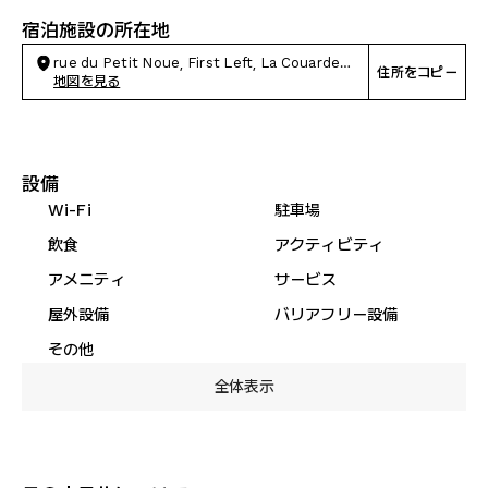
宿泊施設の所在地
rue du Petit Noue, First Left, La Couarde-
住所をコピー
sur-Mer
地図を見る
設備
Wi-Fi
駐車場
飲食
アクティビティ
アメニティ
サービス
屋外設備
バリアフリー設備
その他
全体表示