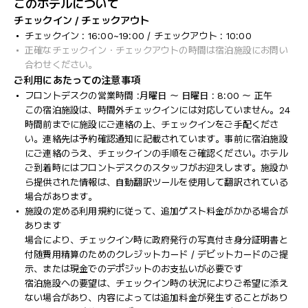
このホテルについて
チェックイン / チェックアウト
チェックイン : 16:00~19:00 / チェックアウト : 10:00
正確なチェックイン・チェックアウトの時間は宿泊施設にお問い
合わせください。
ご利用にあたっての注意事項
フロントデスクの営業時間 :月曜日 ～ 日曜日 : 8:00 ～ 正午
この宿泊施設は、時間外チェックインには対応していません。24
時間前までに施設にご連絡の上、チェックインをご手配くださ
い。連絡先は予約確認通知に記載されています。事前に宿泊施設
にご連絡のうえ、チェックインの手順をご確認ください。ホテル
ご到着時にはフロントデスクのスタッフがお迎えします。施設か
ら提供された情報は、自動翻訳ツールを使用して翻訳されている
場合があります。
施設の定める利用規約に従って、追加ゲスト料金がかかる場合が
あります
場合により、チェックイン時に政府発行の写真付き身分証明書と
付随費用精算のためのクレジットカード / デビットカードのご提
示、または現金でのデポジットのお支払いが必要です
宿泊施設への要望は、チェックイン時の状況によりご希望に添え
ない場合があり、内容によっては追加料金が発生することがあり