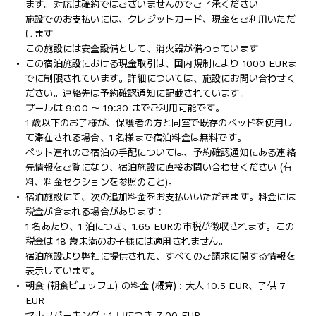
ます。対応は確約ではございませんのでご了承ください
施設でのお支払いには、クレジットカード、現金をご利用いただ
けます
この施設には安全設備として、消火器が備わっています
この宿泊施設における現金取引は、国内規制により 1000 EURま
でに制限されています。詳細については、施設にお問い合わせく
ださい。連絡先は予約確認通知に記載されています。
プールは 9:00 ～ 19:30 までご利用可能です。
1 歳以下のお子様が、保護者の方と同室で既存のベッドを使用し
て滞在される場合、1 名様まで宿泊料金は無料です。
ペット連れのご宿泊の手配については、予約確認通知にある連絡
先情報をご覧になり、宿泊施設に直接お問い合わせください (有
料、料金セクションを参照のこと)。
宿泊施設にて、次の追加料金をお支払いいただきます。料金には
税金が含まれる場合があります :
1 名あたり、1 泊につき、1.65 EURの市税が徴収されます。この
税金は 18 歳未満のお子様には適用されません。
宿泊施設より弊社に提供された、すべてのご請求に関する情報を
表示しています。
朝食 (朝食ビュッフェ) の料金 (概算) : 大人 10.5 EUR、子供 7
EUR
セルフパーキング : 1 日につき 7.00 EUR