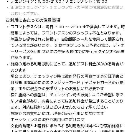
チェックイン : 15:00~21:00 / チェックアウト : 10:00
正確なチェックイン・チェックアウトの時間は宿泊施設にお問い
合わせください。
ご利用にあたっての注意事項
フロントデスクは、毎日 7:00 ～ 21:00 まで営業しています。時
間帯によっては、フロントデスクのスタッフは不在となります。
施設から提供された情報は、自動翻訳ツールを使用して翻訳され
ている場合があります。 2 食付きプランをご予約の場合、ディナ
ーサービスを利用するには午後 6 時までにチェックインする必要
があります。
施設の定める利用規約に従って、追加ゲスト料金がかかる場合が
あります
場合により、チェックイン時に政府発行の写真付き身分証明書と
付随費用精算のためのクレジットカード / デビットカードのご提
示、または現金でのデポジットのお支払いが必要です
宿泊施設への要望は、チェックイン時の状況によりご希望に添え
ない場合があり、内容によっては追加料金が発生することがあり
ます。対応は確約ではございませんのでご了承ください
施設でのお支払いには、現金のみご利用いただけます
キャッシュレス決済をご利用いただけます
文化的規範とお客様に求められる利用規約は国および宿泊施設に