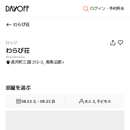
ログイン・予約照会
わらび荘
1
/
18
ロッジ
わらび荘
Warabisou
湯沢町三国 213-3, 南魚沼郡
部屋を選ぶ
08.22 土 - 08.23 日
大人 2, 子ども 0