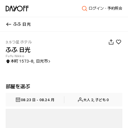
ログイン・予約照会
ふふ 日光
1
/
25
3.5つ星 ホテル
ふふ 日光
Fufu Nikko
本町 1573-8, 日光市
部屋を選ぶ
08.23 日 - 08.24 月
大人 2, 子ども 0