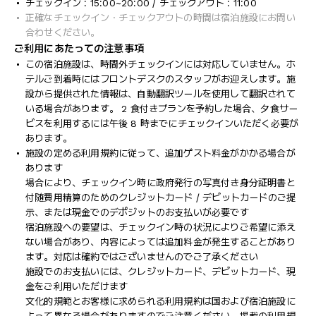
チェックイン : 15:00~20:00 / チェックアウト : 11:00
正確なチェックイン・チェックアウトの時間は宿泊施設にお問い
合わせください。
ご利用にあたっての注意事項
この宿泊施設は、時間外チェックインには対応していません。ホ
テルご到着時にはフロントデスクのスタッフがお迎えします。施
設から提供された情報は、自動翻訳ツールを使用して翻訳されて
いる場合があります。 2 食付きプランを予約した場合、夕食サー
ビスを利用するには午後 8 時までにチェックインいただく必要が
あります。
施設の定める利用規約に従って、追加ゲスト料金がかかる場合が
あります
場合により、チェックイン時に政府発行の写真付き身分証明書と
付随費用精算のためのクレジットカード / デビットカードのご提
示、または現金でのデポジットのお支払いが必要です
宿泊施設への要望は、チェックイン時の状況によりご希望に添え
ない場合があり、内容によっては追加料金が発生することがあり
ます。対応は確約ではございませんのでご了承ください
施設でのお支払いには、クレジットカード、デビットカード、現
金をご利用いただけます
文化的規範とお客様に求められる利用規約は国および宿泊施設に