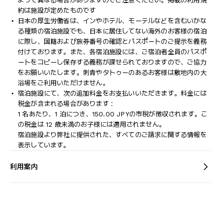
よって異なる場合がありますのでご注意ください。掲載の利用規
約は施設が定めたものです
日本の厚生労働省は、インやホテル、モーテルなどを含むいかな
る種類の宿泊施設でも、日本に​居住してない海外のお客様の宿泊
に際し、国籍および旅券番号の確認とパスポートのご提示を義務
付け​ております。また、各宿泊施設には、ご宿泊者全員のパスポ
ートをコピーし保存する義務が課せられておりますの​で、ご協力
をお願いいたします。刺青やタトゥーのあるお客様は敷地内の大
浴場をご利用いただけません。
宿泊施設にて、次の追加料金をお支払いいただきます。料金には
税金が含まれる場合があります :
1 名あたり、1 泊につき、150.00 JPYの市税が徴収されます。こ
の税金は 12 歳未満のお子様には適用されません。
宿泊施設より弊社に提供された、すべてのご請求に関する情報を
表示しています。
利用案内