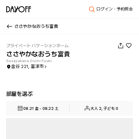
ログイン・予約照会
ささやかなおうち富貴
1
/
14
プライベート バケーションホーム
ささやかなおうち富貴
Sasayakana Ouchi Fuuki
金谷 221, 富津市
部屋を選ぶ
08.21 金 - 08.22 土
大人 2, 子ども 0