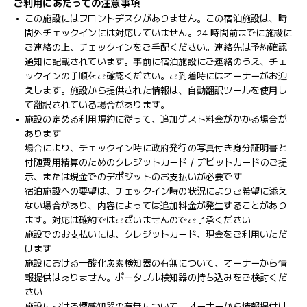
ご利用にあたっての注意事項
この施設にはフロントデスクがありません。この宿泊施設は、時
間外チェックインには対応していません。24 時間前までに施設に
ご連絡の上、チェックインをご手配ください。連絡先は予約確認
通知に記載されています。事前に宿泊施設にご連絡のうえ、チェ
ックインの手順をご確認ください。ご到着時にはオーナーがお迎
えします。施設から提供された情報は、自動翻訳ツールを使用し
て翻訳されている場合があります。
施設の定める利用規約に従って、追加ゲスト料金がかかる場合が
あります
場合により、チェックイン時に政府発行の写真付き身分証明書と
付随費用精算のためのクレジットカード / デビットカードのご提
示、または現金でのデポジットのお支払いが必要です
宿泊施設への要望は、チェックイン時の状況によりご希望に添え
ない場合があり、内容によっては追加料金が発生することがあり
ます。対応は確約ではございませんのでご了承ください
施設でのお支払いには、クレジットカード、現金をご利用いただ
けます
施設における一酸化炭素検知器の有無について、オーナーから情
報提供はありません。ポータブル検知器の持ち込みをご検討くだ
さい
施設における煙感知器の有無について、オーナーから情報提供は