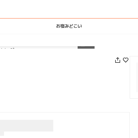
お宿みどこい
1
/
12