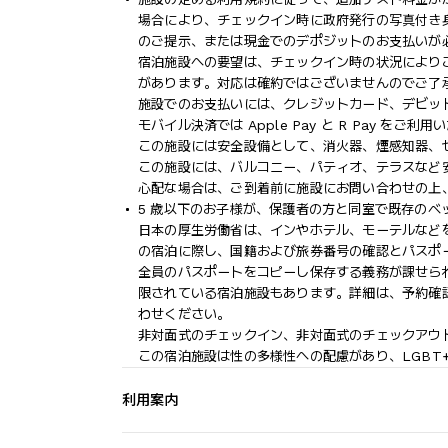
場合により、チェックイン時に政府発行の写真付き身
のご提示、または現金でのデポジットのお支払いが
宿泊施設への要望は、チェックイン時の状況により
があります。対応は確約ではございませんのでご了
施設でのお支払いには、クレジットカード、デビッ
モバイル決済では Apple Pay と R Pay をご利
この施設には安全設備として、消火器、煙感知器、
この施設には、バルコニー、パティオ、テラスなど
心配な場合は、ご到着前に施設にお問い合わせの上
5 歳以下のお子様が、保護者の方と同室で既存の
日本の厚生労働省は、インやホテル、モーテルなど
の宿泊に際し、国籍および旅券番号の確認とパスポ
全員のパスポートをコピーし保存する義務が課せら
限されている宿泊施設もあります。詳細は、予約確
わせください。
非対面式のチェックイン、非対面式のチェックアウ
この宿泊施設は性の多様性への配慮があり、LGBT
利用案内