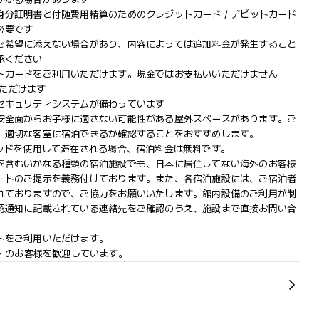
分証明書と付随費用精算のためのクレジットカード / デビットカード
必要です
ご希望に添えない場合があり、内容によっては追加料金が発生すること
承ください
トカードをご利用いただけます。現金ではお支払いいただけません
用いただけます
セキュリティシステムが備わっています
安全面からお子様に適さない可能性がある屋外スペースがあります。ご
、適切な客室に宿泊できるか確認することをおすすめします。
ベッドを使用して滞在される場合、宿泊料金は無料です。
を含むいかなる種類の宿泊施設でも、日本に​居住してない海外のお客様
ートのご提示を義務付け​ております。また、各宿泊施設には、ご宿泊者
れておりますの​で、ご協力をお願いいたします。館内設備のご利用が制
認通知に記載されている連絡先をご確認のうえ、施設まで直接お問い合
トをご利用いただけます。
+ のお客様を歓迎しています。